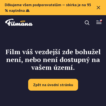
Děkujeme všem podporovatelům — sbírka je na 93
O Filmaně
% naplněna 🙏
Dárkové poukazy
Film váš vezdejší zde bohužel
Registrovat se
není, nebo není dostupný na
vašem území.
Zpět na úvodní stránku