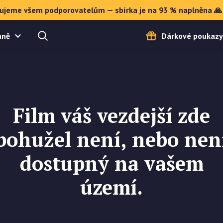
ujeme všem podporovatelům — sbírka je na 93 % naplněna 🙏
aně
Dárkové poukazy
Film váš vezdejší zde
bohužel není, nebo nen
dostupný na vašem
území.