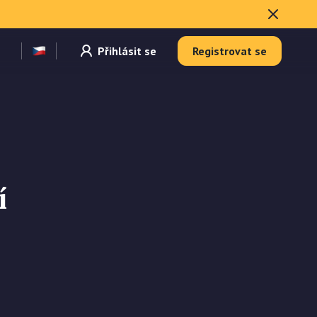
Přihlásit se
Registrovat se
í