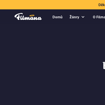
Děk
Domů
Žánry
O Film