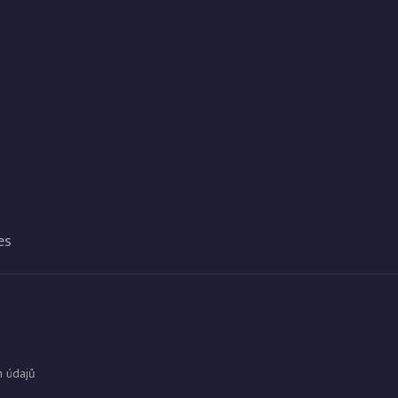
es
h údajů