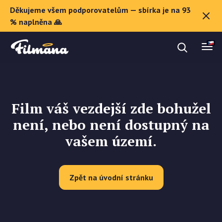
Děkujeme všem podporovatelům — sbírka je na 93
O Filmaně
% naplněna 🙏
Dárkové poukazy
Film váš vezdejší zde bohužel
Registrovat se
není, nebo není dostupný na
vašem území.
Zpět na úvodní stránku