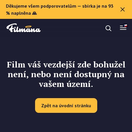
Děkujeme všem podporovatelům — sbírka je na 93
O Filmaně
% naplněna 🙏
Dárkové poukazy
Film váš vezdejší zde bohužel
Registrovat se
není, nebo není dostupný na
vašem území.
Zpět na úvodní stránku