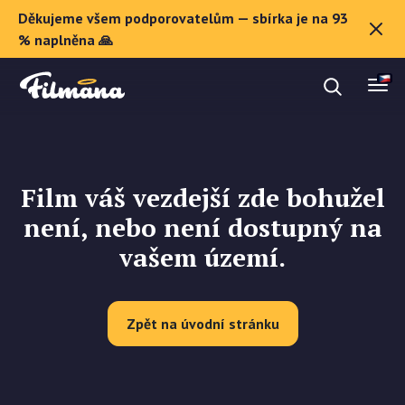
Děkujeme všem podporovatelům — sbírka je na 93
O Filmaně
% naplněna 🙏
Dárkové poukazy
Film váš vezdejší zde bohužel
Registrovat se
není, nebo není dostupný na
vašem území.
Zpět na úvodní stránku