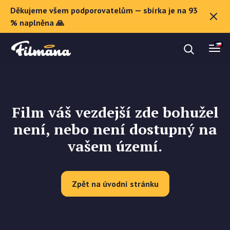
Děkujeme všem podporovatelům — sbírka je na 93
O Filmaně
% naplněna 🙏
Dárkové poukazy
Film váš vezdejší zde bohužel
Registrovat se
není, nebo není dostupný na
vašem území.
Zpět na úvodní stránku