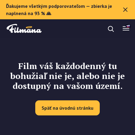
Ďakujeme všetkým podporovateľom — zbierka je
O Filmane
naplnená na 93 % 🙏
Darčekové poukazy
Film váš každodenný tu
Zaregistrovať sa
bohužiaľ nie je, alebo nie je
dostupný na vašom území.
Späť na úvodnú stránku