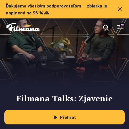
Ďakujeme všetkým podporovateľom — zbierka je
O Filmane
naplnená na 93 % 🙏
Darčekové poukazy
Zaregistrovať sa
Filmana Talks: Zjavenie
Přehrát