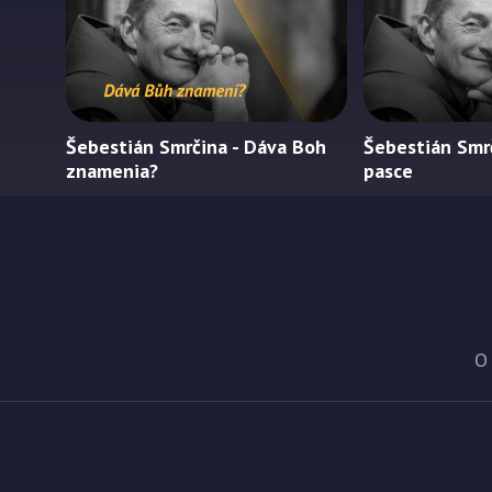
Šebestián Smrčina - Dáva Boh
Šebestián Smrč
znamenia?
pasce
O