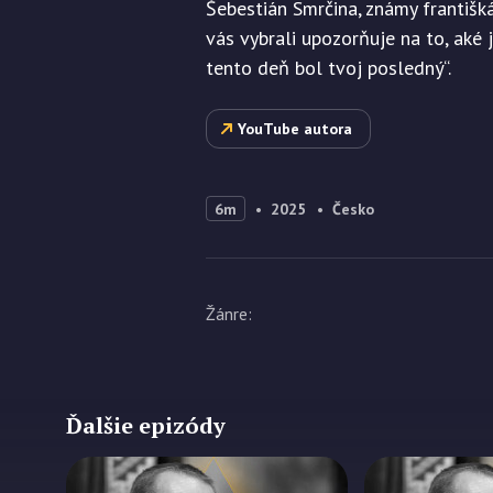
Šebestián Smrčina, známy františk
vás vybrali upozorňuje na to, aké 
tento deň bol tvoj posledný“.
YouTube autora
6m
2025
Česko
Žánre
:
Ďalšie epizódy