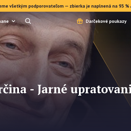
eme všetkým podporovateľom — zbierka je naplnená na 93 % 
mane
Darčekové poukazy
čina - Jarné upratovan