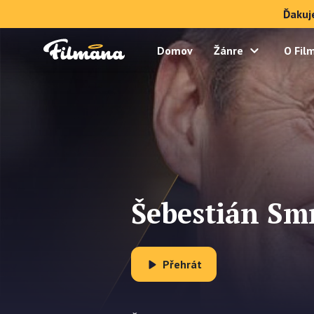
Ďakuj
Domov
Žánre
O Fil
Šebestián Smr
Přehrát