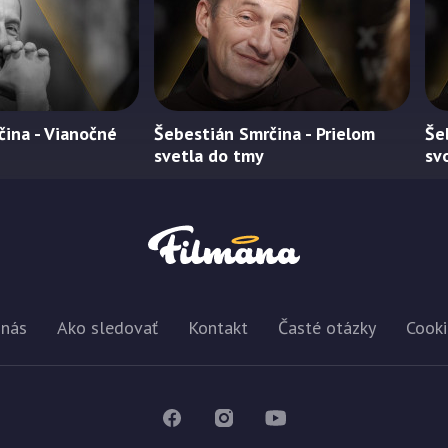
ina - Vianočné
Šebestián Smrčina - Prielom
Še
svetla do tmy
svo
 nás
Ako sledovať
Kontakt
Časté otázky
Cooki