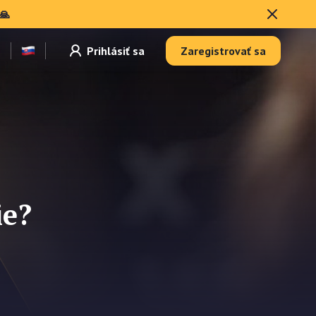
🙏
Prihlásiť sa
Zaregistrovať sa
ie?