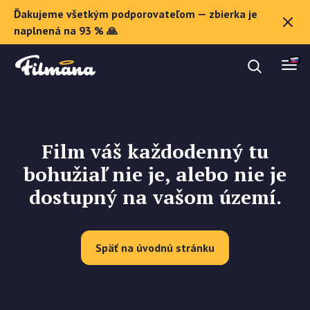
Ďakujeme všetkým podporovateľom — zbierka je
O Filmane
naplnená na 93 % 🙏
Darčekové poukazy
Film váš každodenný tu
Zaregistrovať sa
bohužiaľ nie je, alebo nie je
dostupný na vašom území.
Späť na úvodnú stránku