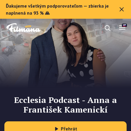
Ďakujeme všetkým podporovateľom — zbierka je
O Filmane
naplnená na 93 % 🙏
Darčekové poukazy
Zaregistrovať sa
Ecclesia Podcast - Anna a
František Kamenickí
Přehrát