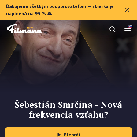
Ďakujeme všetkým podporovateľom — zbierka je
O Filmane
naplnená na 93 % 🙏
Darčekové poukazy
Zaregistrovať sa
Šebestián Smrčina - Nová
frekvencia vzťahu?
Přehrát