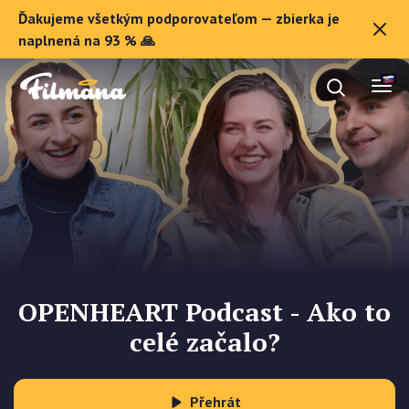
Ďakujeme všetkým podporovateľom — zbierka je
O Filmane
naplnená na 93 % 🙏
Darčekové poukazy
Zaregistrovať sa
OPENHEART Podcast - Ako to
celé začalo?
Přehrát