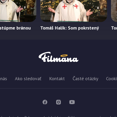
Vstúpme bránou
Tomáš Halík: Som pokrstený
To
 nás
Ako sledovať
Kontakt
Časté otázky
Cooki