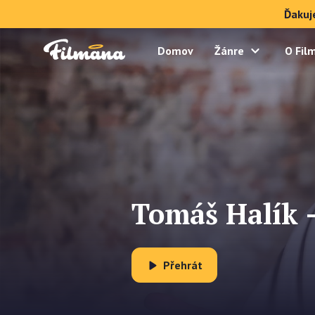
Ďakuj
Domov
Žánre
O Fil
Tomáš Halík -
Přehrát