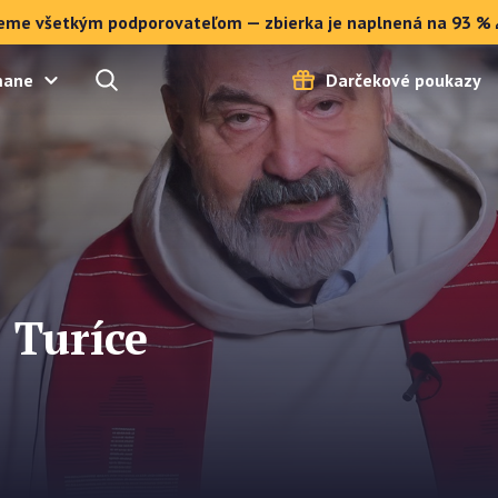
eme všetkým podporovateľom — zbierka je naplnená na 93 % 
mane
Darčekové poukazy
 Turíce