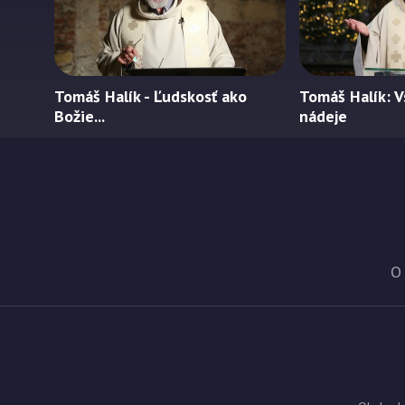
Tomáš Halík - Ľudskosť ako
Tomáš Halík: 
Božie...
nádeje
O