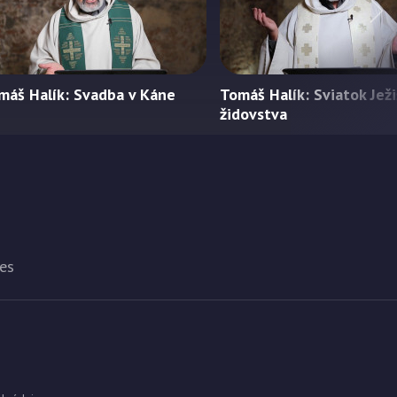
máš Halík: Svadba v Káne
Tomáš Halík: Sviatok Jež
židovstva
es