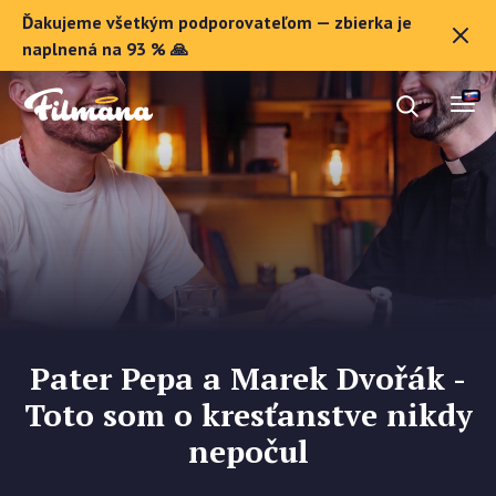
Ďakujeme všetkým podporovateľom — zbierka je
O Filmane
naplnená na 93 % 🙏
Darčekové poukazy
Zaregistrovať sa
Pater Pepa a Marek Dvořák -
Toto som o kresťanstve nikdy
nepočul