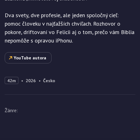
Dva svety, dve profesie, ale jeden spoločný cieľ:
pomoc človeku v najťažších chvíľach. Rozhovor o
pokore, driftovaní vo Felicii aj o tom, prečo vám Biblia
nepomôže s opravou iPhonu.
YouTube autora
42m
2026
Česko
Žánre
: