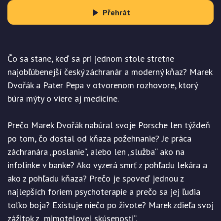
Přehrát
Čo sa stane, keď sa pri jednom stole stretne
najobľúbenejší český záchranár a moderný kňaz? Marek
Dvořák a Pater Pepa v otvorenom rozhovore, ktorý
búra mýty o viere aj medicíne.
Prečo Marek Dvořák nabúral svoje Porsche len týždeň
po tom, čo dostal od kňaza požehnanie? Je práca
záchranára „poslanie“, alebo len „služba“ ako na
infolinke v banke? Ako vyzerá smrť z pohľadu lekára a
ako z pohľadu kňaza? Prečo je spoveď jednou z
najlepších foriem psychoterapie a prečo sa jej ľudia
toľko boja? Existuje niečo po živote? Marek zdieľa svoj
zážitok z „mimotelovej skúsenosti“.