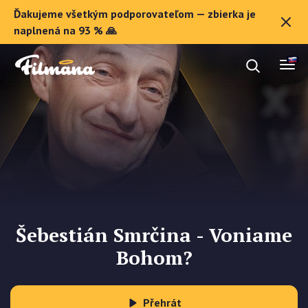
Ďakujeme všetkým podporovateľom — zbierka je
O Filmane
naplnená na 93 % 🙏
Darčekové poukazy
Zaregistrovať sa
Šebestián Smrčina - Voniame
Bohom?
Přehrát