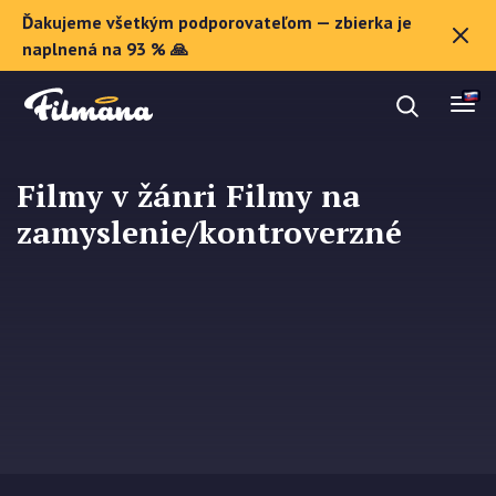
Ďakujeme všetkým podporovateľom — zbierka je
O Filmane
naplnená na 93 % 🙏
Darčekové poukazy
Filmy v žánri Filmy na
zamyslenie/kontroverzné
Zaregistrovať sa