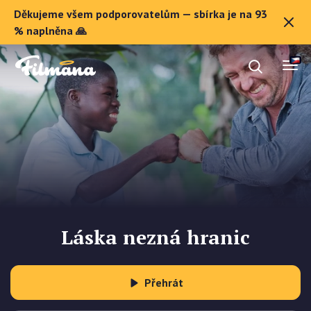
Děkujeme všem podporovatelům — sbírka je na 93
O Filmaně
% naplněna 🙏
Dárkové poukazy
Registrovat se
Láska nezná hranic
Přehrát