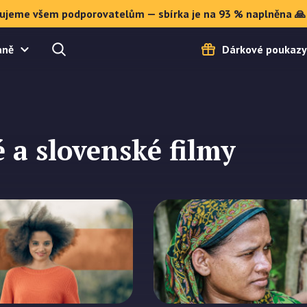
ujeme všem podporovatelům — sbírka je na 93 % naplněna 🙏
aně
Dárkové poukazy
 a slovenské filmy