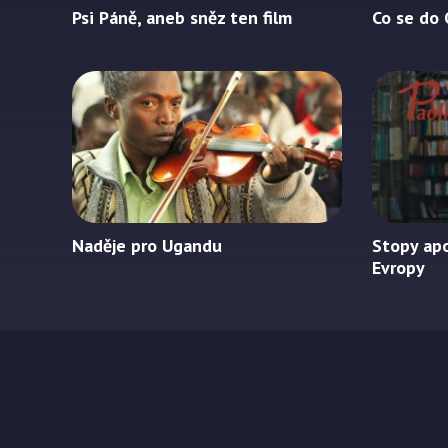
Psi Páně, aneb sněz ten film
Co se do
Naděje pro Ugandu
Stopy apo
Evropy