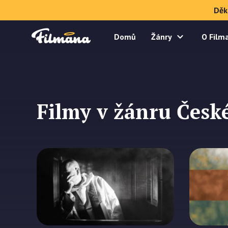
Děk
Domů
Žánry
O Film
Filmy v žánru České