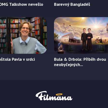
 OMG Talkshow nevešlo
Barevný Bangladéš
štola Pavla v srdci
Bula & Drbola: Příběh dvou
neobyčejných...