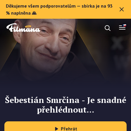
Děkujeme všem podporovatelům — sbírka je na 93
O Filmaně
% naplněna 🙏
Dárkové poukazy
Registrovat se
Šebestián Smrčina - Je snadné
přehlédnout...
Přehrát