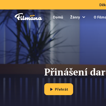
Děk
Domů
Žánry
O Film
Přinášení da
Přehrát