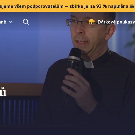
ujeme všem podporovatelům — sbírka je na 93 % naplněna 🙏
aně
Dárkové poukazy
rů