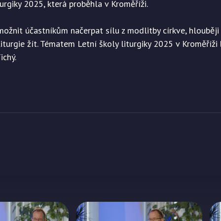
urgiky 2025, která proběhla v Kroměříži.
umožnit účastníkům načerpat sílu z modlitby církve, hloubě
iturgie žít. Tématem Letní školy liturgiky 2025 v Kroměříži 
ichý.