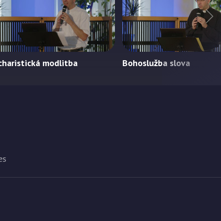
charistická modlitba
Bohoslužba slova
es