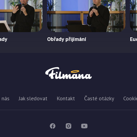
ady
Obřady přijímání
Eu
 nás
Jak sledovat
Kontakt
Časté otázky
Cooki