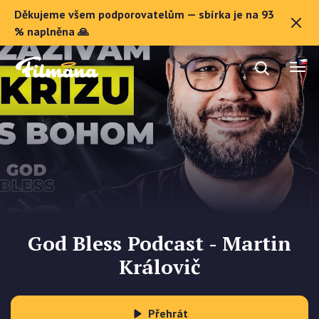
Děkujeme všem podporovatelům — sbírka je na 93
O Filmaně
% naplněna 🙏
Dárkové poukazy
Registrovat se
God Bless Podcast - Martin
Královič
Přehrát