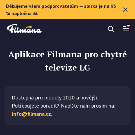
Děkujeme všem podporovatelům — sbírka je na 93
O Filmaně
% naplněna 🙏
Dárkové poukazy
Aplikace Filmana pro chytré
televize LG
Registrovat se
Dostupná pro modely 2020 a novější.
Potřebujete poradit? Napište nám prosím na:
info@filmana.cz
.