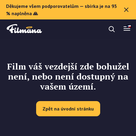
Děkujeme všem podporovatelům — sbírka je na 93
O Filmaně
% naplněna 🙏
Dárkové poukazy
Film váš vezdejší zde bohužel
Registrovat se
není, nebo není dostupný na
vašem území.
Zpět na úvodní stránku