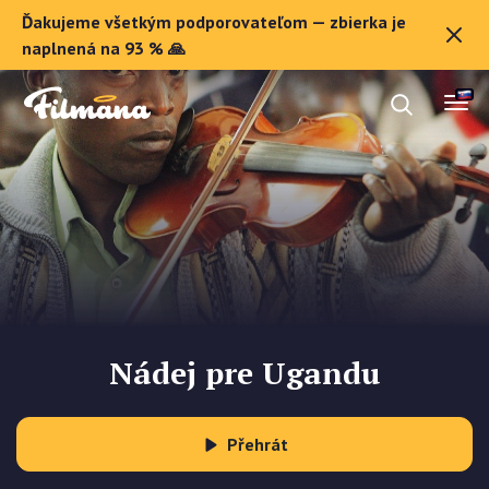
Ďakujeme všetkým podporovateľom — zbierka je
O Filmane
naplnená na 93 % 🙏
Darčekové poukazy
Zaregistrovať sa
Nádej pre Ugandu
Přehrát