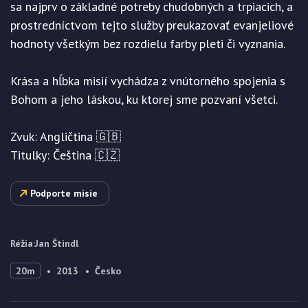
sa najprv o základné potreby chudobných a trpiacich, a
prostredníctvom tejto služby preukazovať evanjeliové
hodnoty všetkým bez rozdielu farby pleti či vyznania.
Krása a hĺbka misií vychádza z vnútorného spojenia s
Bohom a jeho láskou, ku ktorej sme pozvaní všetci.
Zvuk: Angličtina 🇬🇧
Titulky: Čeština 🇨🇿
Podporte misie
Réžia
:
Jan Štindl
20m
2013
Česko