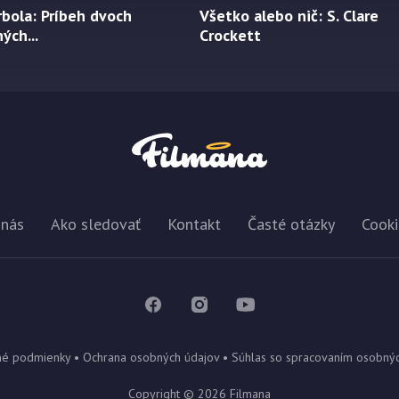
bola: Príbeh dvoch
Všetko alebo nič: S. Clare
ých...
Crockett
 nás
Ako sledovať
Kontakt
Časté otázky
Cooki
é podmienky
•
Ochrana osobných údajov
•
Súhlas so spracovaním osobný
Copyright ©
2026
Filmana