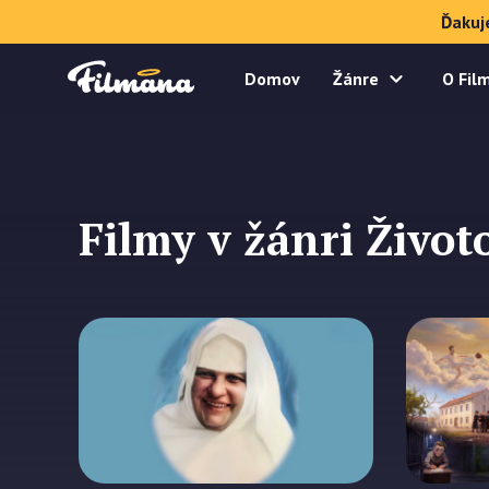
Ďakuj
Domov
Žánre
O Fil
Filmy v žánri Život