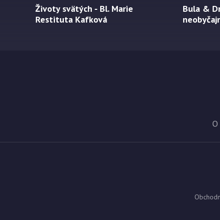
Životy svätých - Bl. Marie
Bula & Dr
Restituta Kafková
neobyčajn
O
Obchodn