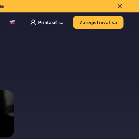
🙏
Prihlásiť sa
Zaregistrovať sa