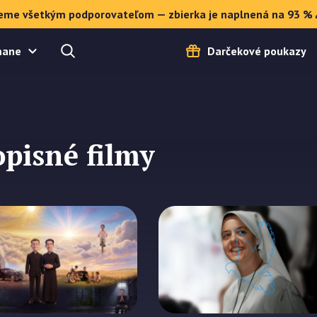
eme všetkým podporovateľom — zbierka je naplnená na 93 % 
mane
Darčekové poukazy
opisné filmy