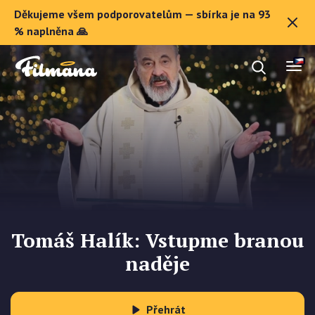
Děkujeme všem podporovatelům — sbírka je na 93
O Filmaně
% naplněna 🙏
Dárkové poukazy
Registrovat se
Tomáš Halík: Vstupme branou
naděje
Přehrát