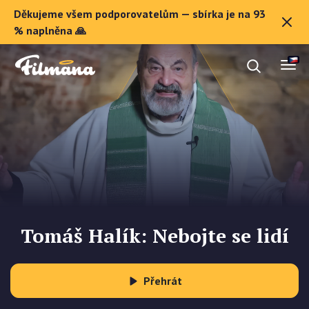
Děkujeme všem podporovatelům — sbírka je na 93
O Filmaně
% naplněna 🙏
Dárkové poukazy
Registrovat se
Tomáš Halík: Nebojte se lidí
Přehrát