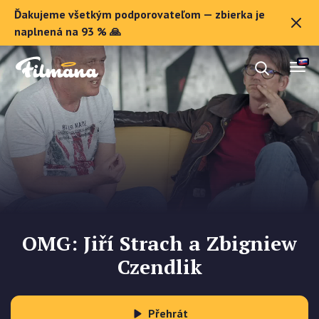
Ďakujeme všetkým podporovateľom — zbierka je
O Filmane
naplnená na 93 % 🙏
Darčekové poukazy
Zaregistrovať sa
OMG: Jiří Strach a Zbigniew
Czendlik
Přehrát