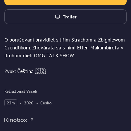
Trailer
O porušovaní pravidiel s Jiřím Strachom a Zbigniewom
Czendlikom. Zhovárala sa s nimi Ellen Makumbirofa v
druhom dieli OMG TALK SHOW.
Zvuk: Čeština 🇨🇿
Réžia
:
Jonáš Vacek
22m
2020
Česko