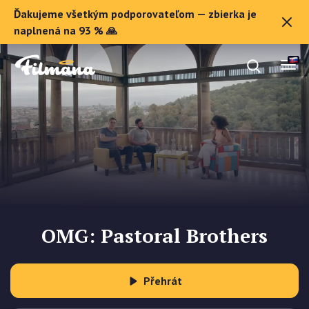
Ďakujeme všetkým podporovateľom — zbierka je
O Filmane
naplnená na 93 % 🙏
Darčekové poukazy
Zaregistrovať sa
OMG: Pastoral Brothers
Přehrát