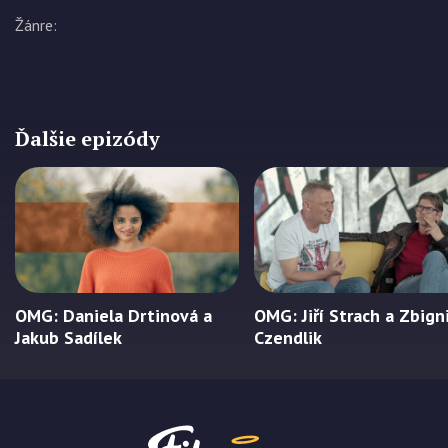
Žánre
:
Ďalšie epizódy
OMG: Daniela Drtinová a
OMG: Jiří Strach a Zbig
Jakub Sadílek
Czendlik