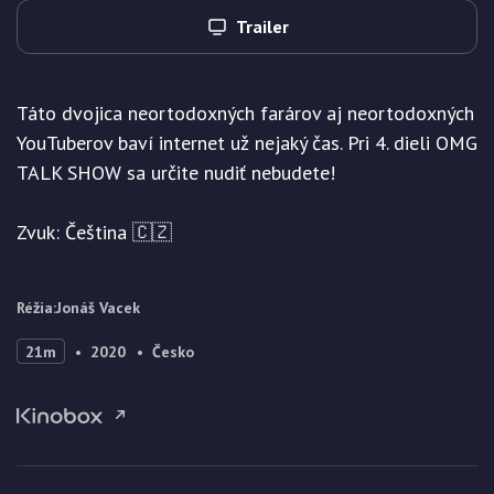
Trailer
Táto dvojica neortodoxných farárov aj neortodoxných
YouTuberov baví internet už nejaký čas. Pri 4. dieli OMG
TALK SHOW sa určite nudiť nebudete!
Zvuk: Čeština 🇨🇿
Réžia
:
Jonáš Vacek
21m
2020
Česko