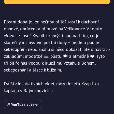
Postní doba je jedinečnou příležitostí k duchovní
obnově, obrácení a přípravě na Velikonoce. V tomto
videu se Josef Kvapilík zamýšlí nad nad tím, co je
skutečným smyslem postní doby – nejde o pouhé
sebezapření nebo snahu si něco dokázat, ale o návrat k
základům: modlitbě 🙏, půstu 🍽️ a almužně ❤️. Tyto
tři pilíře nás vedou k hlubšímu vztahu s Bohem,
sebepoznání a lásce k bližním.
Další z inspirativních videí kněze Josefa Kvapilíka -
kaplana v Rajnochovících
YouTube autora