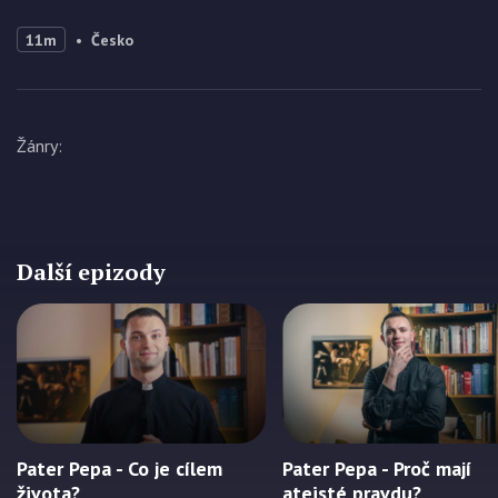
11m
Česko
Žánry
:
Další epizody
Pater Pepa - Co je cílem
Pater Pepa - Proč mají
života?
ateisté pravdu?