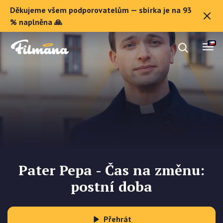
Děkujeme všem podporovatelům — sbírka je na 93
O Filmaně
% naplněna 🙏
Dárkové poukazy
Registrovat se
Pater Pepa - Čas na změnu:
postní doba
Přehrát