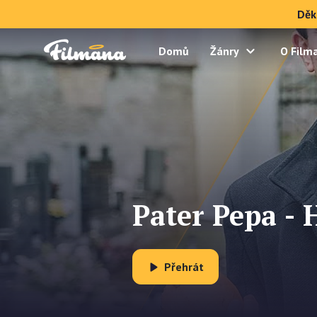
Děk
Domů
Žánry
O Film
Pater Pepa - 
Přehrát