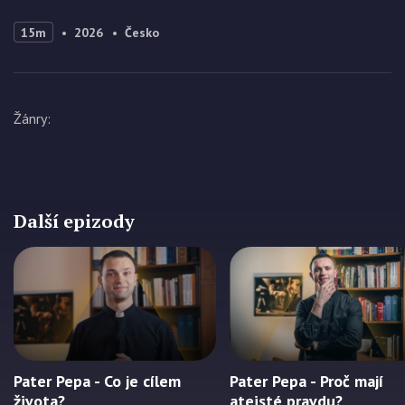
15m
2026
Česko
Žánry
:
Další epizody
Pater Pepa - Co je cílem
Pater Pepa - Proč mají
života?
ateisté pravdu?