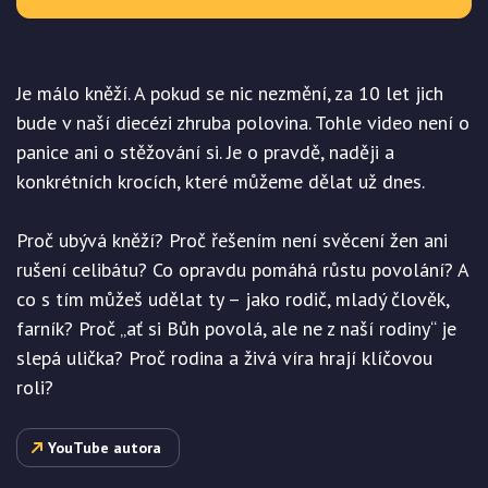
Je málo kněží. A pokud se nic nezmění, za 10 let jich
bude v naší diecézi zhruba polovina. Tohle video není o
panice ani o stěžování si. Je o pravdě, naději a
konkrétních krocích, které můžeme dělat už dnes.
Proč ubývá kněží? Proč řešením není svěcení žen ani
rušení celibátu? Co opravdu pomáhá růstu povolání? A
co s tím můžeš udělat ty – jako rodič, mladý člověk,
farník? Proč „ať si Bůh povolá, ale ne z naší rodiny“ je
slepá ulička? Proč rodina a živá víra hrají klíčovou
roli?
YouTube autora