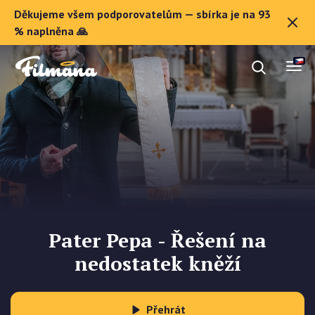
Děkujeme všem podporovatelům — sbírka je na 93
O Filmaně
% naplněna 🙏
Dárkové poukazy
Registrovat se
Pater Pepa - Řešení na
nedostatek kněží
Přehrát